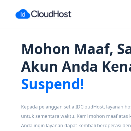
Mohon Maaf, Sa
Akun Anda Ken
Suspend!
Kepada pelanggan setia IDCloudHost, layanan ho
untuk sementara waktu. Kami mohon maaf atas ke
Anda ingin layanan dapat kembali beroperasi den