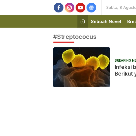
Sabtu, 8 Agust
Sebuah Novel
Bre
#Streptococus
BREAKING N
Infeksi
Berikut 
penceg