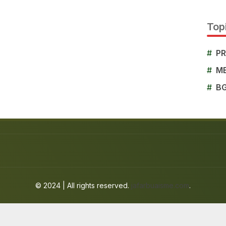
Topi
#
P
#
M
#
B
© 2024 | All rights reserved.
jafarbuaisme.com
.