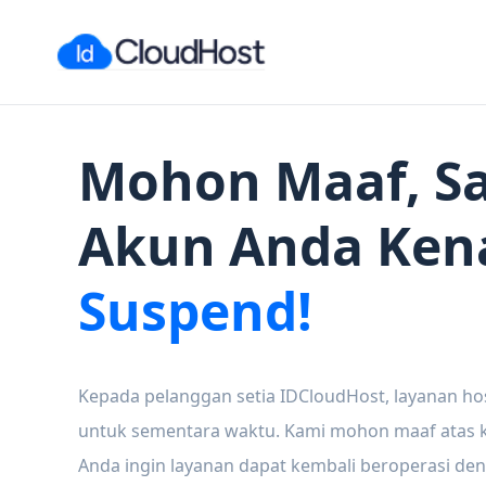
Mohon Maaf, Sa
Akun Anda Ken
Suspend!
Kepada pelanggan setia IDCloudHost, layanan ho
untuk sementara waktu. Kami mohon maaf atas ke
Anda ingin layanan dapat kembali beroperasi den