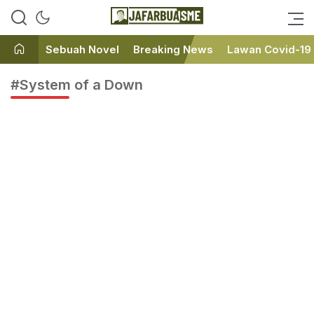
Ini bukan Media Online, Ini
JafarBua
Jafarbuaisme.com
Sebuah Novel
Breaking News
Lawan Covid-19
#System of a Down