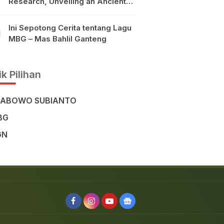
Research, Unveiling an Ancient
Civilisation in the Heart of
Sulawesi
Ini Sepotong Cerita tentang Lagu
MBG – Mas Bahlil Ganteng
k Pilihan
RABOWO SUBIANTO
BG
GN