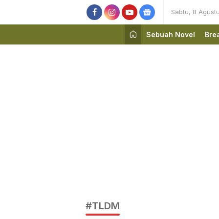
Sabtu, 8 Agust
Sebuah Novel
Bre
#TLDM