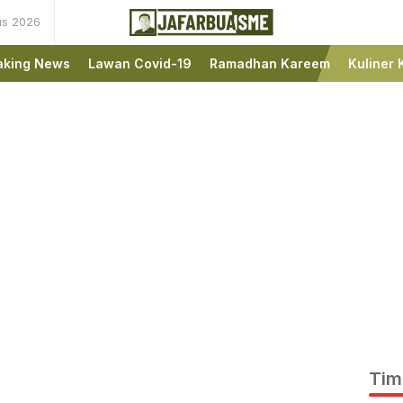
us 2026
Ini bukan Media Online,
JafarBua
Ini Jafarbuaisme.com
aking News
Lawan Covid-19
Ramadhan Kareem
Kuliner 
Tim