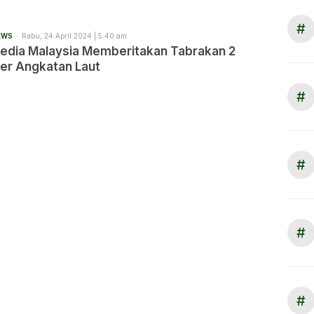
#
EWS
Rabu, 24 April 2024 | 5:40 am
Media Malaysia Memberitakan Tabrakan 2
ter Angkatan Laut
#
#
#
#