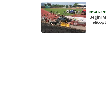
BREAKING N
Begini 
Helikop