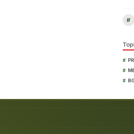
#
Topi
#
P
#
M
#
B