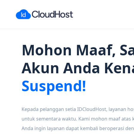
Mohon Maaf, Sa
Akun Anda Ken
Suspend!
Kepada pelanggan setia IDCloudHost, layanan ho
untuk sementara waktu. Kami mohon maaf atas ke
Anda ingin layanan dapat kembali beroperasi den