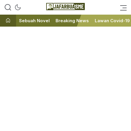
Ini bukan Media Online, Ini
JafarBua
Jafarbuaisme.com
Sebuah Novel
Breaking News
Lawan Covid-19