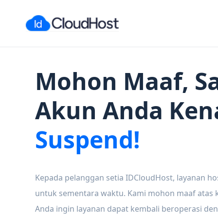
Mohon Maaf, Sa
Akun Anda Ken
Suspend!
Kepada pelanggan setia IDCloudHost, layanan ho
untuk sementara waktu. Kami mohon maaf atas ke
Anda ingin layanan dapat kembali beroperasi den