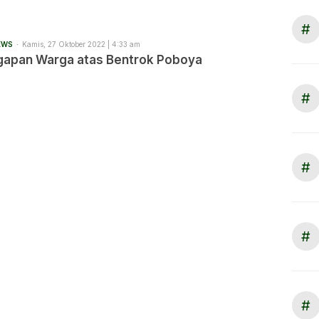
#
EWS
Kamis, 27 Oktober 2022 | 4:33 am
ggapan Warga atas Bentrok Poboya
#
#
#
#