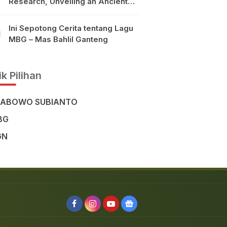
Research, Unveiling an Ancient
Civilisation in the Heart of
Sulawesi
Ini Sepotong Cerita tentang Lagu
MBG – Mas Bahlil Ganteng
k Pilihan
RABOWO SUBIANTO
BG
GN