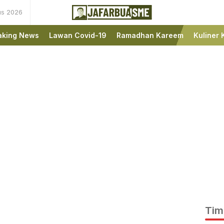
us 2026
Ini bukan Media Online,
JafarBua
Ini Jafarbuaisme.com
aking News
Lawan Covid-19
Ramadhan Kareem
Kuliner 
Tim