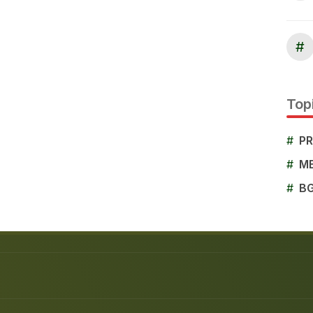
#
Topi
#
P
#
M
#
B