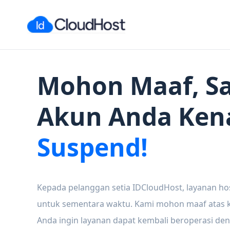
Mohon Maaf, Sa
Akun Anda Ken
Suspend!
Kepada pelanggan setia IDCloudHost, layanan ho
untuk sementara waktu. Kami mohon maaf atas ke
Anda ingin layanan dapat kembali beroperasi den