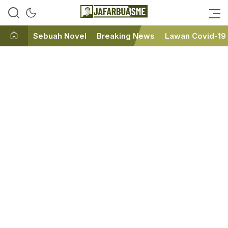
Ini bukan Media Online, Ini
JafarBua
Jafarbuaisme.com
Sebuah Novel
Breaking News
Lawan Covid-19