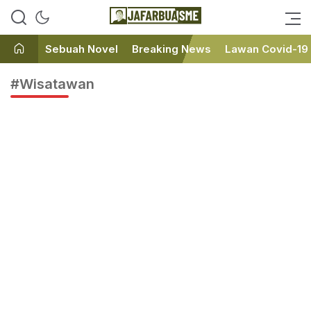
Ini bukan Media Online, Ini
JafarBua
Jafarbuaisme.com
Sebuah Novel
Breaking News
Lawan Covid-19
#Wisatawan