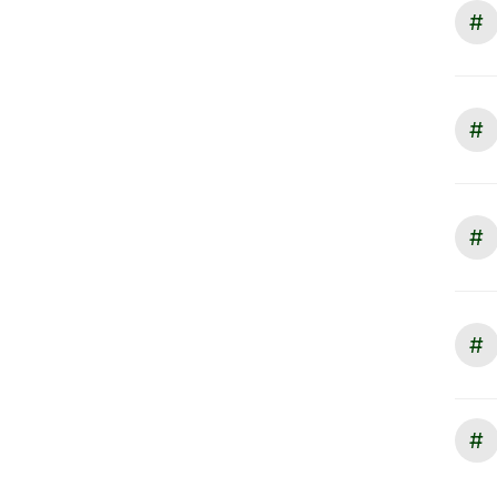
#
#
#
#
#