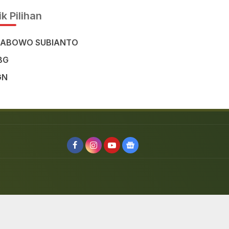
k Pilihan
RABOWO SUBIANTO
BG
GN