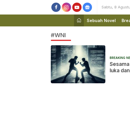
Sabtu, 8 Agust
Sebuah Novel
Bre
#WNI
BREAKING N
Sesama W
luka dan