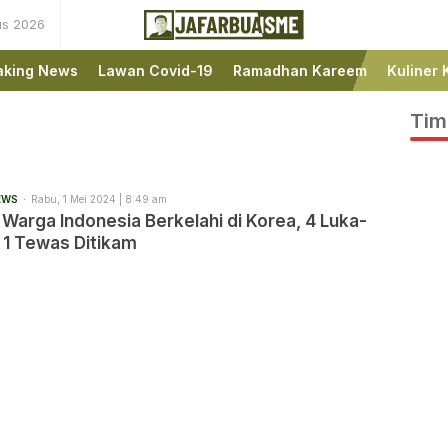
us 2026
Ini bukan Media Online,
JafarBua
Ini Jafarbuaisme.com
aking News
Lawan Covid-19
Ramadhan Kareem
Kuliner 
Tim
EWS
Rabu, 1 Mei 2024 | 8:49 am
arga Indonesia Berkelahi di Korea, 4 Luka-
 1 Tewas Ditikam