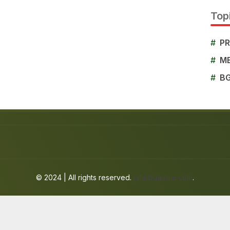
Topi
#
P
#
M
#
B
© 2024 | All rights reserved.
jafarbuaisme.com
.