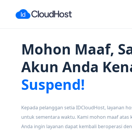
Mohon Maaf, Sa
Akun Anda Ken
Suspend!
Kepada pelanggan setia IDCloudHost, layanan ho
untuk sementara waktu. Kami mohon maaf atas ke
Anda ingin layanan dapat kembali beroperasi den