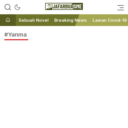
Ini bukan Media Online, Ini
JafarBua
Jafarbuaisme.com
Sebuah Novel
Breaking News
Lawan Covid-19
#Yanma