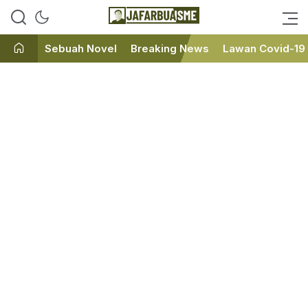
Ini bukan Media Online, Ini
JafarBua
Jafarbuaisme.com
Sebuah Novel
Breaking News
Lawan Covid-19