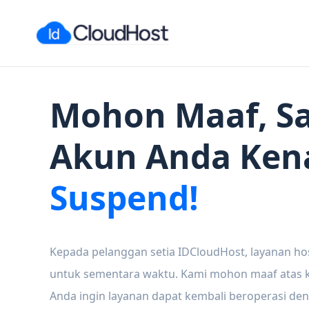
Mohon Maaf, Sa
Akun Anda Ken
Suspend!
Kepada pelanggan setia IDCloudHost, layanan ho
untuk sementara waktu. Kami mohon maaf atas ke
Anda ingin layanan dapat kembali beroperasi den