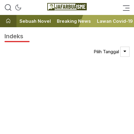
Ini bukan Media Online, Ini
JafarBua
Jafarbuaisme.com
Sebuah Novel
Breaking News
Lawan Covid-19
Indeks
Pilih Tanggal