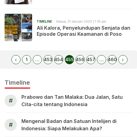
TIMELINE
Selasa, 21 Januari 2020 | 1:35 pm
Ali Kalora, Penyelundupan Senjata dan
Episode Operasi Keamanan di Poso
1
…
453
454
455
456
457
…
460
Timeline
Prabowo dan Tan Malaka: Dua Jalan, Satu
#
Cita-cita tentang Indonesia
Mengenal Badan dan Satuan Intelijen di
#
Indonesia: Siapa Melakukan Apa?