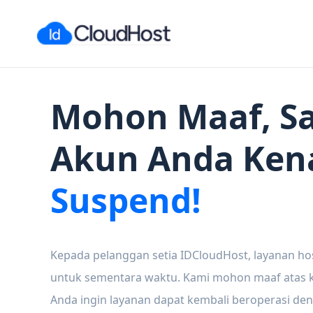
Mohon Maaf, Sa
Akun Anda Ken
Suspend!
Kepada pelanggan setia IDCloudHost, layanan ho
untuk sementara waktu. Kami mohon maaf atas ke
Anda ingin layanan dapat kembali beroperasi den