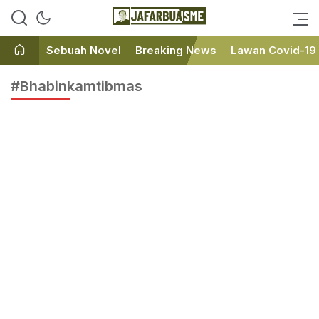
Ini bukan Media Online, Ini
JafarBua
Jafarbuaisme.com
Sebuah Novel
Breaking News
Lawan Covid-19
#Bhabinkamtibmas