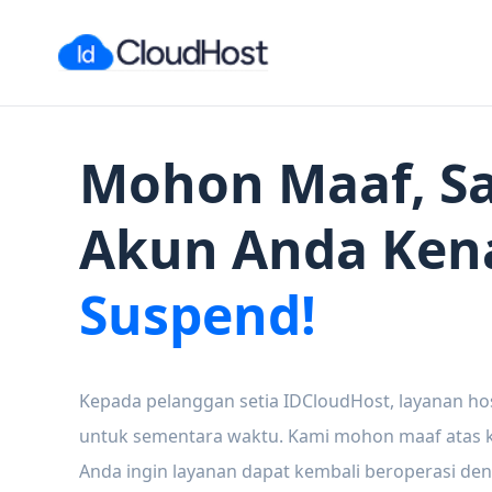
Mohon Maaf, Sa
Akun Anda Ken
Suspend!
Kepada pelanggan setia IDCloudHost, layanan ho
untuk sementara waktu. Kami mohon maaf atas ke
Anda ingin layanan dapat kembali beroperasi den