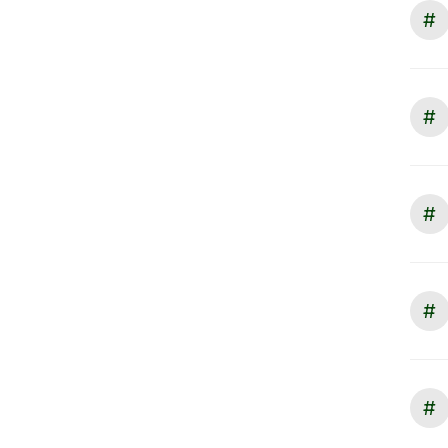
#
#
#
#
#