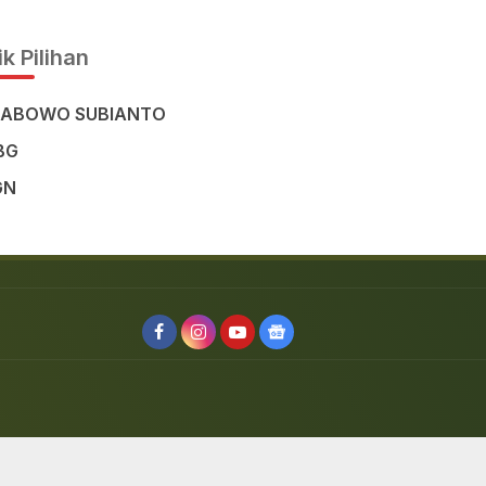
Civilisation in the Heart of
Sulawesi
k Pilihan
RABOWO SUBIANTO
BG
GN