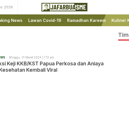
us 2026
Ini bukan Media Online,
JafarBua
Ini Jafarbuaisme.com
aking News
Lawan Covid-19
Ramadhan Kareem
Kuliner 
Tim
EWS
Minggu, 31 Maret 2024 | 1:13 pm
ksi Keji KKB/KST Papua Perkosa dan Aniaya
Kesehatan Kembali Viral