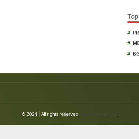
Topi
#
P
#
M
#
B
© 2024 | All rights reserved.
jafarbuaisme.com
.