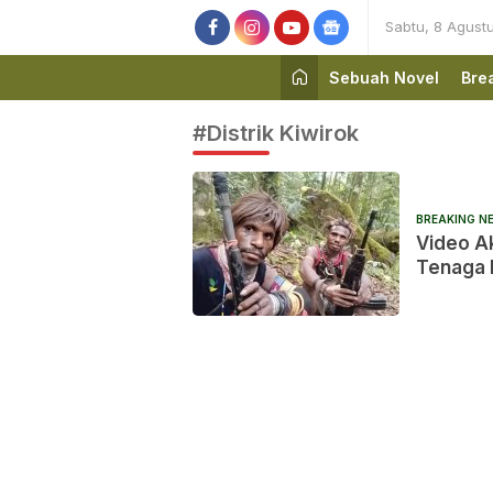
Sabtu, 8 Agust
Sebuah Novel
Bre
#Distrik Kiwirok
BREAKING N
Video A
Tenaga 