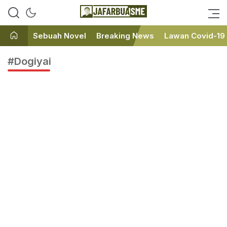
Ini bukan Media Online, Ini
JafarBua
Jafarbuaisme.com
Sebuah Novel
Breaking News
Lawan Covid-19
#Dogiyai