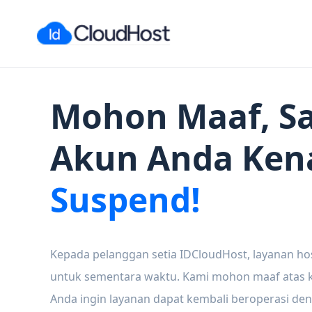
Mohon Maaf, Sa
Akun Anda Ken
Suspend!
Kepada pelanggan setia IDCloudHost, layanan ho
untuk sementara waktu. Kami mohon maaf atas ke
Anda ingin layanan dapat kembali beroperasi den