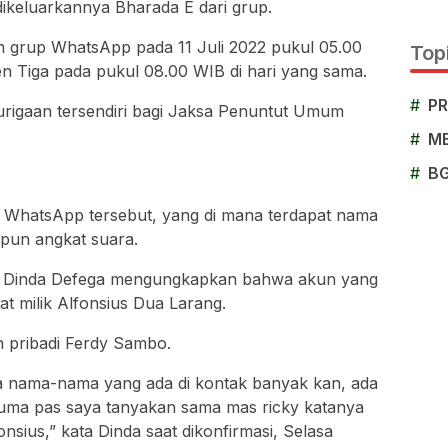
 dikeluarkannya Bharada E dari grup.
m grup WhatsApp pada 11 Juli 2022 pukul 05.00
Topi
n Tiga pada pukul 08.00 WIB di hari yang sama.
#
P
rigaan tersendiri bagi Jaksa Penuntut Umum
#
M
#
B
 WhatsApp tersebut, yang di mana terdapat nama
 pun angkat suara.
na Dinda Defega mengungkapkan bahwa akun yang
t milik Alfonsius Dua Larang.
h pribadi Ferdy Sambo.
a nama-nama yang ada di kontak banyak kan, ada
uma pas saya tanyakan sama mas ricky katanya
onsius,” kata Dinda saat dikonfirmasi, Selasa