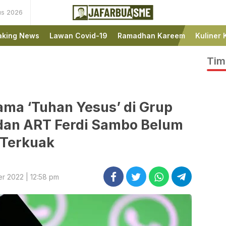
us 2026
Ini bukan Media Online,
JafarBua
Ini Jafarbuaisme.com
aking News
Lawan Covid-19
Ramadhan Kareem
Kuliner 
Tim
ama ‘Tuhan Yesus’ di Grup
dan ART Ferdi Sambo Belum
Terkuak
r 2022 | 12:58 pm