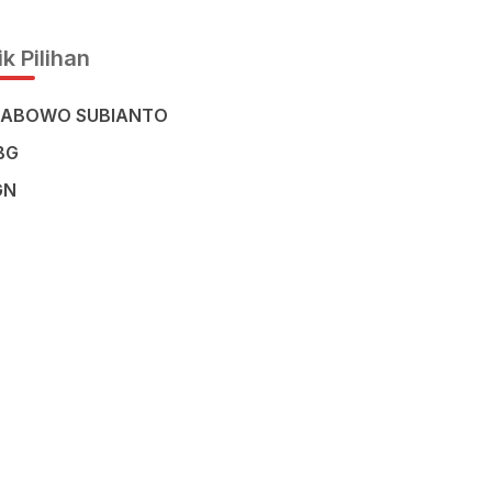
Civilisation in the Heart of
Sulawesi
k Pilihan
RABOWO SUBIANTO
BG
GN