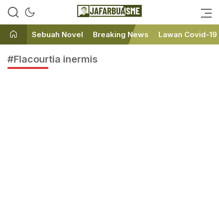
Ini bukan Media Online, Ini
JafarBua
Jafarbuaisme.com
Sebuah Novel
Breaking News
Lawan Covid-19
#Flacourtia inermis