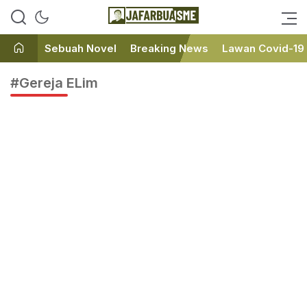
Ini bukan Media Online, Ini
JafarBua
Jafarbuaisme.com
Sebuah Novel
Breaking News
Lawan Covid-19
#Gereja ELim