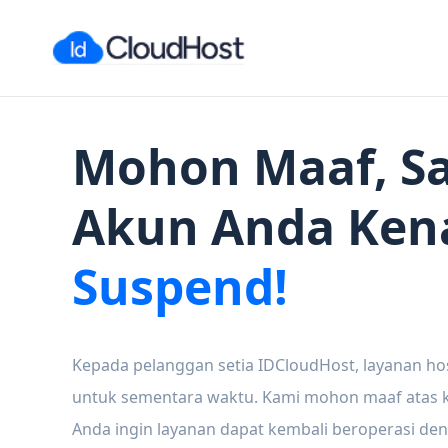
Mohon Maaf, Sa
Akun Anda Ken
Suspend!
Kepada pelanggan setia IDCloudHost, layanan ho
untuk sementara waktu. Kami mohon maaf atas ke
Anda ingin layanan dapat kembali beroperasi den