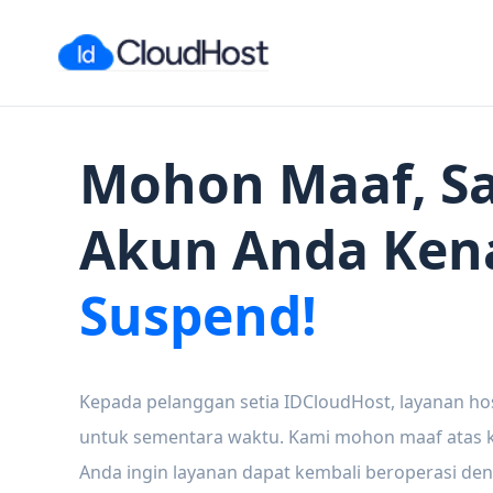
Mohon Maaf, Sa
Akun Anda Ken
Suspend!
Kepada pelanggan setia IDCloudHost, layanan ho
untuk sementara waktu. Kami mohon maaf atas ke
Anda ingin layanan dapat kembali beroperasi den