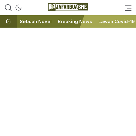
Ini bukan Media Online, Ini
JafarBua
Jafarbuaisme.com
Sebuah Novel
Breaking News
Lawan Covid-19