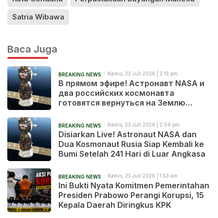
Satria Wibawa
Baca Juga
Kamis, 23 Juli 2026 | 2:13 pm
BREAKING NEWS
В прямом эфире! Астронавт NASA и
два российских космонавта
готовятся вернуться на Землю
после 241 дня в космосе
Kamis, 23 Juli 2026 | 2:04 pm
BREAKING NEWS
Disiarkan Live! Astronaut NASA dan
Dua Kosmonaut Rusia Siap Kembali ke
Bumi Setelah 241 Hari di Luar Angkasa
Kamis, 23 Juli 2026 | 1:53 am
BREAKING NEWS
Ini Bukti Nyata Komitmen Pemerintahan
Presiden Prabowo Perangi Korupsi, 15
Kepala Daerah Diringkus KPK