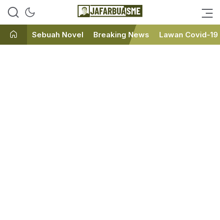
Ini bukan Media Online, Ini
JafarBua
Jafarbuaisme.com
Sebuah Novel
Breaking News
Lawan Covid-19