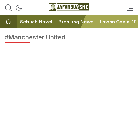
Ini bukan Media Online, Ini
JafarBua
Jafarbuaisme.com
Sebuah Novel
Breaking News
Lawan Covid-19
#Manchester United