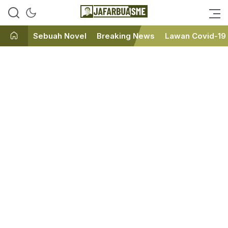
Ini bukan Media Online, Ini
JafarBua
Jafarbuaisme.com
Sebuah Novel
Breaking News
Lawan Covid-19