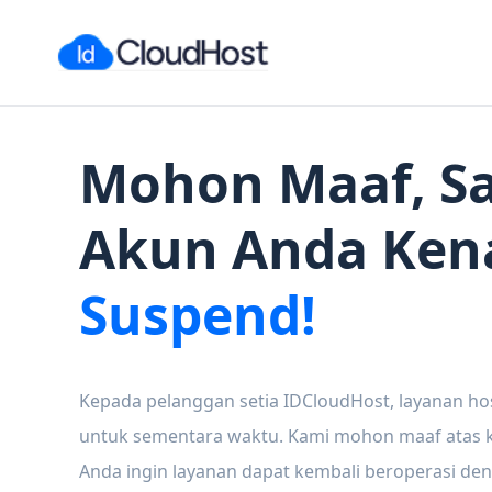
Mohon Maaf, Sa
Akun Anda Ken
Suspend!
Kepada pelanggan setia IDCloudHost, layanan ho
untuk sementara waktu. Kami mohon maaf atas ke
Anda ingin layanan dapat kembali beroperasi den