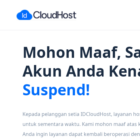
Mohon Maaf, Sa
Akun Anda Ken
Suspend!
Kepada pelanggan setia IDCloudHost, layanan ho
untuk sementara waktu. Kami mohon maaf atas ke
Anda ingin layanan dapat kembali beroperasi den