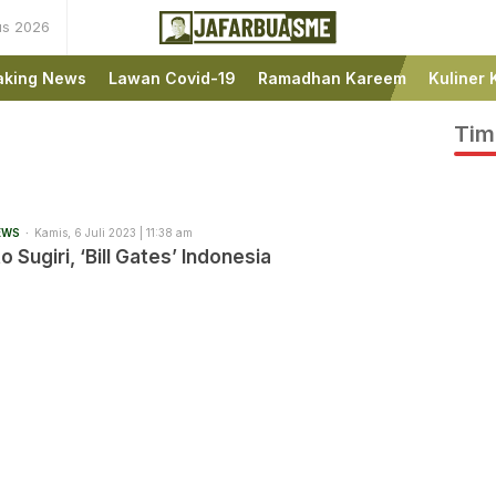
us 2026
Ini bukan Media Online,
JafarBua
Ini Jafarbuaisme.com
aking News
Lawan Covid-19
Ramadhan Kareem
Kuliner 
Tim
EWS
Kamis, 6 Juli 2023 | 11:38 am
o Sugiri, ‘Bill Gates’ Indonesia