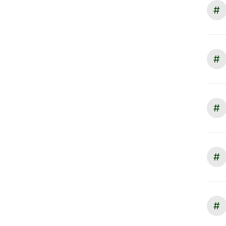
#
#
#
#
#