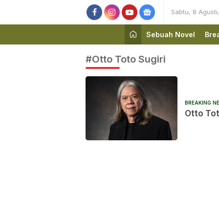
Sabtu, 8 Agust
Sebuah Novel
Bre
#Otto Toto Sugiri
BREAKING N
Otto Tot