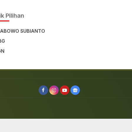
Civilisation in the Heart of
Sulawesi
k Pilihan
RABOWO SUBIANTO
BG
GN