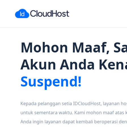
Mohon Maaf, Sa
Akun Anda Ken
Suspend!
Kepada pelanggan setia IDCloudHost, layanan ho
untuk sementara waktu. Kami mohon maaf atas ke
Anda ingin layanan dapat kembali beroperasi den