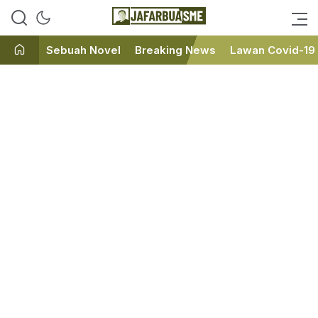
Ini bukan Media Online, Ini
JafarBua
Jafarbuaisme.com
Sebuah Novel
Breaking News
Lawan Covid-19