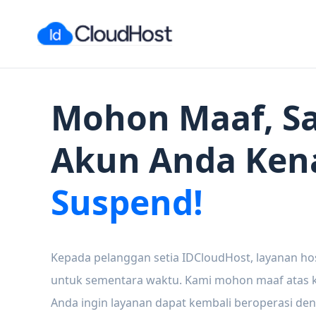
Mohon Maaf, Sa
Akun Anda Ken
Suspend!
Kepada pelanggan setia IDCloudHost, layanan ho
untuk sementara waktu. Kami mohon maaf atas ke
Anda ingin layanan dapat kembali beroperasi den