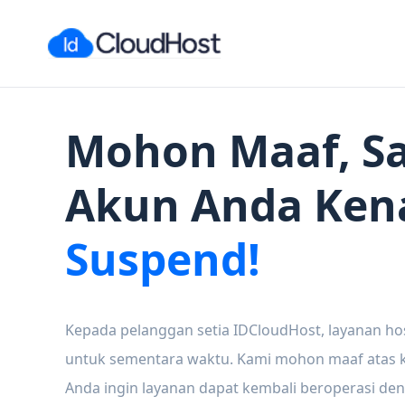
Mohon Maaf, Sa
Akun Anda Ken
Suspend!
Kepada pelanggan setia IDCloudHost, layanan ho
untuk sementara waktu. Kami mohon maaf atas ke
Anda ingin layanan dapat kembali beroperasi den