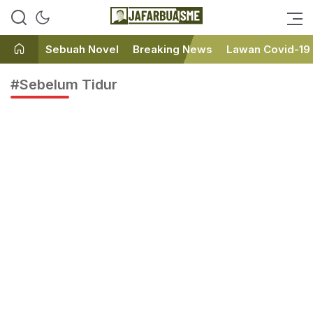
Ini bukan Media Online, Ini
JafarBua
Jafarbuaisme.com
Sebuah Novel
Breaking News
Lawan Covid-19
#Sebelum Tidur