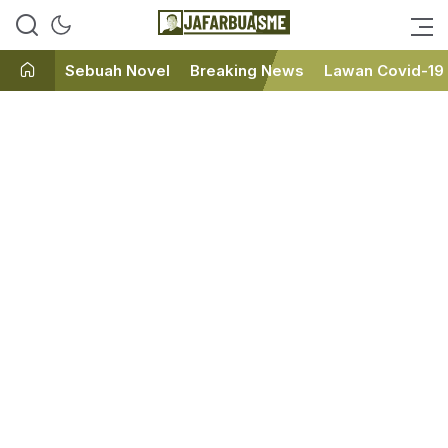
Ini bukan Media Online, Ini
JafarBua
Jafarbuaisme.com
Sebuah Novel
Breaking News
Lawan Covid-19