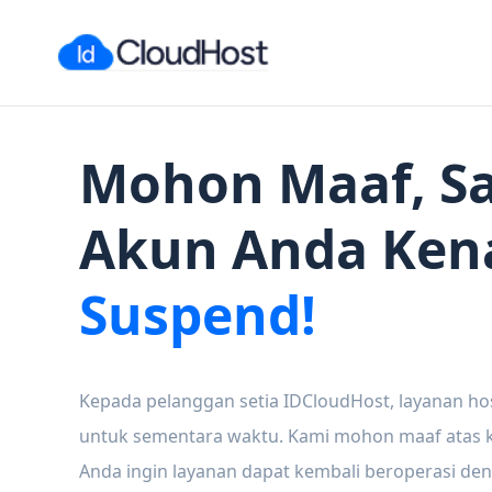
Mohon Maaf, Sa
Akun Anda Ken
Suspend!
Kepada pelanggan setia IDCloudHost, layanan ho
untuk sementara waktu. Kami mohon maaf atas ke
Anda ingin layanan dapat kembali beroperasi den