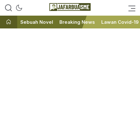
Ini bukan Media Online, Ini
JafarBua
Jafarbuaisme.com
Sebuah Novel
Breaking News
Lawan Covid-19