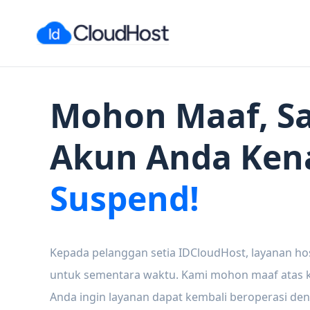
Mohon Maaf, Sa
Akun Anda Ken
Suspend!
Kepada pelanggan setia IDCloudHost, layanan ho
untuk sementara waktu. Kami mohon maaf atas ke
Anda ingin layanan dapat kembali beroperasi den