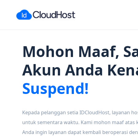
Mohon Maaf, Sa
Akun Anda Ken
Suspend!
Kepada pelanggan setia IDCloudHost, layanan ho
untuk sementara waktu. Kami mohon maaf atas ke
Anda ingin layanan dapat kembali beroperasi den