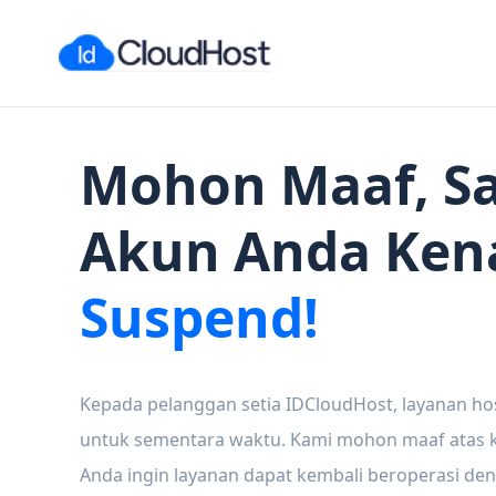
Mohon Maaf, Sa
Akun Anda Ken
Suspend!
Kepada pelanggan setia IDCloudHost, layanan ho
untuk sementara waktu. Kami mohon maaf atas ke
Anda ingin layanan dapat kembali beroperasi den