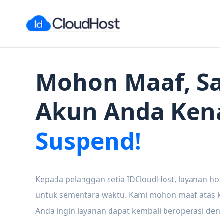
Mohon Maaf, Sa
Akun Anda Ken
Suspend!
Kepada pelanggan setia IDCloudHost, layanan ho
untuk sementara waktu. Kami mohon maaf atas ke
Anda ingin layanan dapat kembali beroperasi den