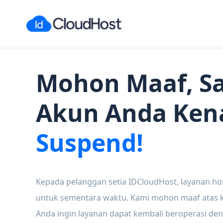
Mohon Maaf, Sa
Akun Anda Ken
Suspend!
Kepada pelanggan setia IDCloudHost, layanan ho
untuk sementara waktu. Kami mohon maaf atas ke
Anda ingin layanan dapat kembali beroperasi den