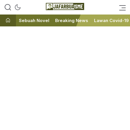
Ini bukan Media Online, Ini
JafarBua
Jafarbuaisme.com
Sebuah Novel
Breaking News
Lawan Covid-19