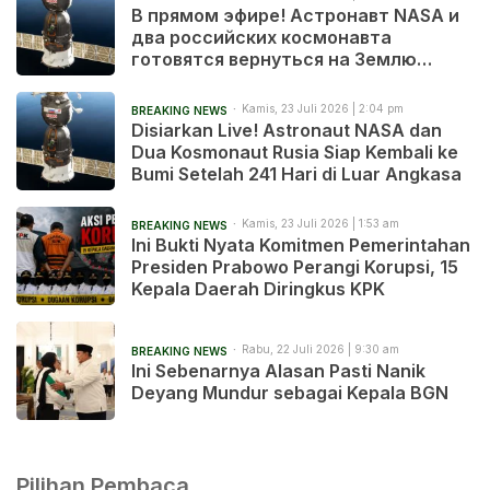
В прямом эфире! Астронавт NASA и
два российских космонавта
готовятся вернуться на Землю
после 241 дня в космосе
Kamis, 23 Juli 2026 | 2:04 pm
BREAKING NEWS
Disiarkan Live! Astronaut NASA dan
Dua Kosmonaut Rusia Siap Kembali ke
Bumi Setelah 241 Hari di Luar Angkasa
Kamis, 23 Juli 2026 | 1:53 am
BREAKING NEWS
Ini Bukti Nyata Komitmen Pemerintahan
Presiden Prabowo Perangi Korupsi, 15
Kepala Daerah Diringkus KPK
Rabu, 22 Juli 2026 | 9:30 am
BREAKING NEWS
Ini Sebenarnya Alasan Pasti Nanik
Deyang Mundur sebagai Kepala BGN
Pilihan Pembaca